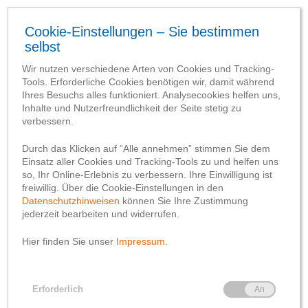
Aktuelles
Allgemein
Azubiblog
Jugendmarkt
Update aus dem 2.
Lehrjahr
von
franziskabutke
31. März 2022