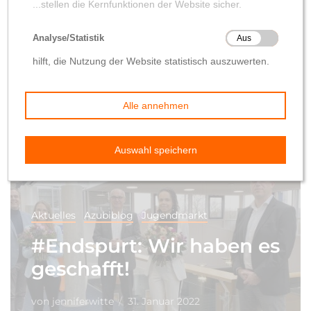
Aktuelles
Azubiblog
Jugendmarkt
#Endspurt: Wir haben es
geschafft!
von
jenniferwitte
31. Januar 2022