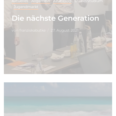
Aktuelles
Allgemein
Azubiblog
DualesStudium
Jugendmarkt
Die nächste Generation
von
franziskabutke
27. August 2021