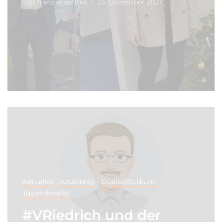
von
franziskabutke
23. Dezember 2021
Aktuelles
Azubiblog
DualesStudium
Jugendmarkt
#VRiedrich und der