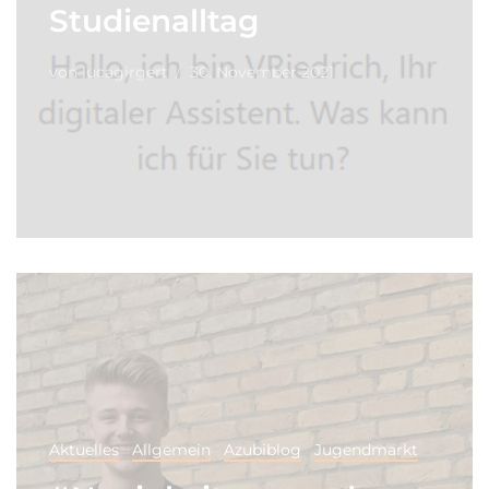
Studienalltag
von
lucagirgert
30. November 2021
Aktuelles
Allgemein
Azubiblog
Jugendmarkt