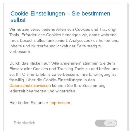
Allgemein
„Mein Klimabeitrag am
Arbeitsplatz“ – NextGen
Klimaprojekt des BVR
von
christophaulenbrock
6. Dezember 2023