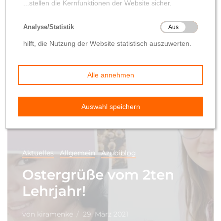
Aktuelles
Allgemein
Azubiblog
Ostergrüße vom 2ten
Lehrjahr!
von
kiramenke
29. März 2021