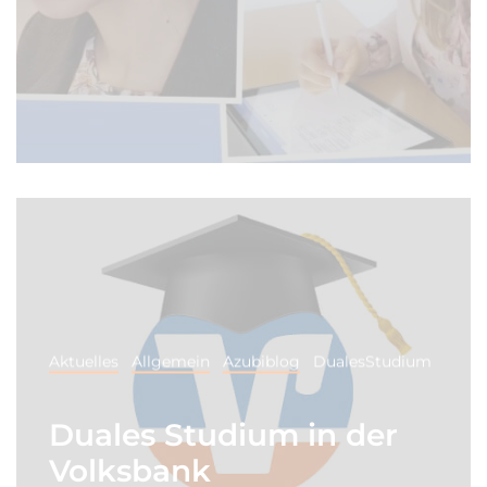
Aktuelles
Allgemein
Azubiblog
DualesStudium
Duales Studium in der
Volksbank