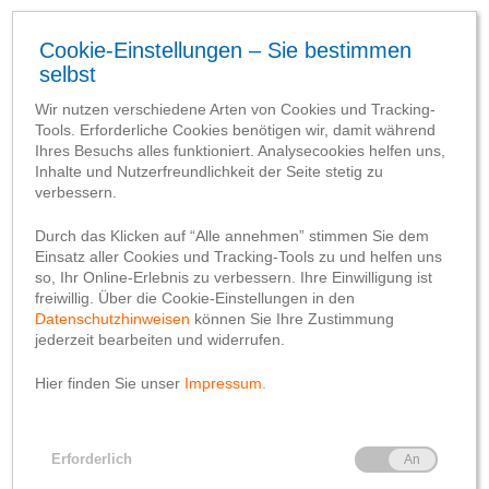
Aktuelles
Allgemein
Azubiblog
Jugendmarkt
Der nächste Abschnitt
startet…
von
franziskabutke
30. April 2021